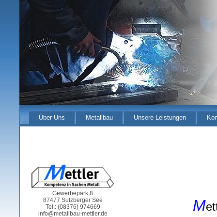
Über Uns
Metallbau
Unsere Leistungen
Kon
Gewerbepark 8
87477 Sulzberger See
M
e
Tel.: (08376) 974669
info@metallbau-mettler.de